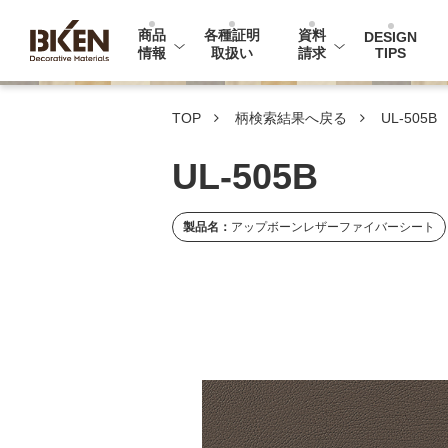
商品
各種証明
資料
DESIGN
情報
取扱い
請求
TIPS
見本帳・カタログ請求
TOP
柄検索結果へ戻る
UL-505B
サンプル柄検索
UL-505B
製品名：
アップボーンレザーファイバーシート
イビケンのメラミン化粧板を知る