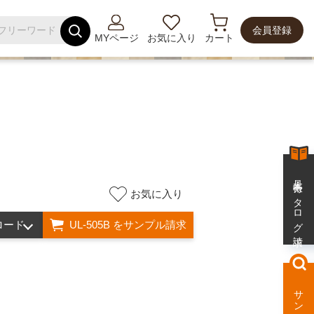
会員登録
MYページ
お気に入り
カート
商品TOP
廃番・変更一覧
見本帳・カタログ請求
お気に入り
ロード
UL-505B をサンプル請求
サンプル柄検索