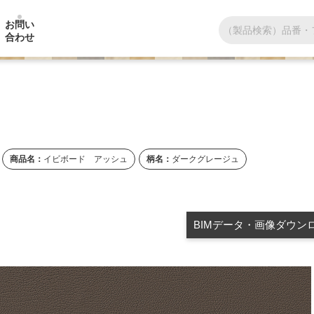
お問い
合わせ
化粧板・化粧材
加工品
商品名：
イビボード アッシュ
柄名：
ダークグレージュ
BIMデータ・画像ダウン