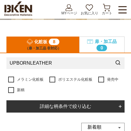
MYページ
お気に入り
カート
扉・加工品
化粧板
8
0
（扉・加工品
非対応）
メラミン化粧板
ポリエステル化粧板
発売中
新柄
詳細な柄条件で絞り込む
8
件表示