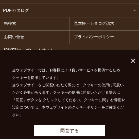
PDFカタログ
柄検索
見本帳・カタログ請求
お問い合せ
プライバシーポリシー
IBIKENコーポレートサイト
×
当ウェブサイトでは、お客様により良いサービスを提供するため、
カタログ品注文はこちら
クッキーを使用しています。
その他機能はこちら
当ウェブサイトをご閲覧いただく際には、クッキーの使用に同意い
ただく必要があります。クッキーの使用に同意いただける場合は
「同意」ボタンを クリックしてください。クッキーに関する情報や
イビケンは
イビデングループ
の一員です
設定については、本ウェブサイトの
クッキーポリシー
をご確認くだ
© IBIKEN CO.,LTD. ALL RIGHTS RESERVED.
さい。
同意する
見本帳・カタログ請求
サンプル柄検索